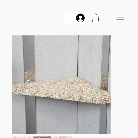
Home
>
MagTab Sanddämmerung