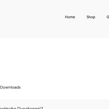
Home
Shop
G
Downloads
netische Duschregal?