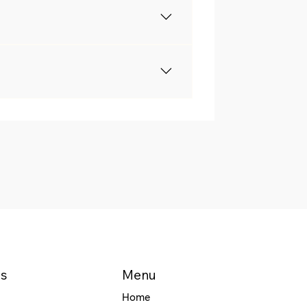
beachten Sie, dass MagTab leider 
ntstehen können.
owohl sicher als auch langlebig 
it Ihrem Kauf zufrieden sind.
es
Menu
Home