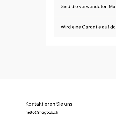
Bei normaler Nutzung halten 
Sind die verwendeten Mat
Achtung:
 Die entfernbahrkei
keine Haftung für Schäden ü
Ja, wir legen grossen Wert a
sind.
Wird eine Garantie auf d
Ja, wir bieten eine 2-jährige
Kontaktieren Sie uns
hello@magtab.ch