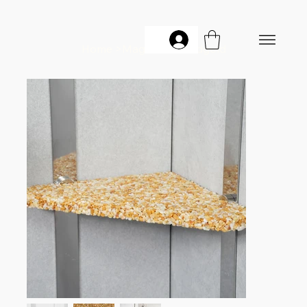
Home
>
MagTab Abendgold