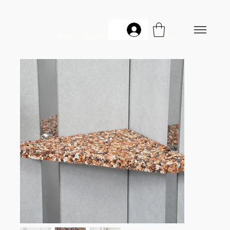
Home
>
MagTab Rosenschatten